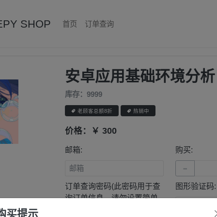
EPY SHOP
首页
订单查询
安卓应用基础环境分析
库存：9999
老顾客总额8折
热销中


价格：￥ 300
邮箱:
购买:
−
订单查询密码(此密码用于查
图形验证码:
询订单信息，请勿设置简单
密码):
购买提示