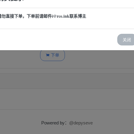
请勿直接下单，下单前请邮件i@rce.ink联系博主
样本链接
授权文件链
关闭
支付方式：
微信二维码付款
下单

Powered by：
@depyseve